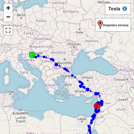
+
Tesla
−
Deponien ein/aus