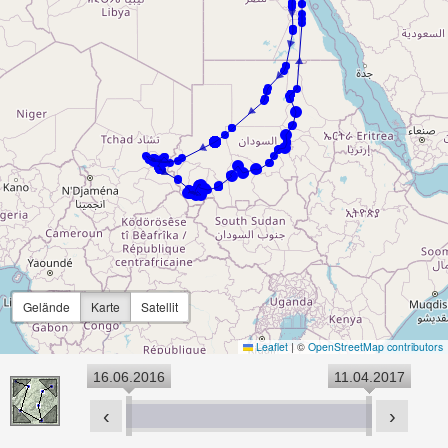
Gelände
Karte
Satellit
Leaflet
|
©
OpenStreetMap contributors
16.06.2016
11.04.2017